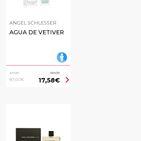
ANGEL SCHLESSER
AGUA DE VETIVER
antes
desde
ht
chevron_right
17,58€
87,00€