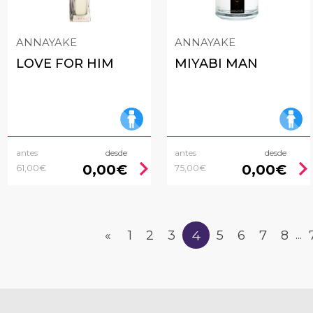
ANNAYAKE
ANNAYAKE
LOVE FOR HIM
MIYABI MAN
antes
desde
antes
desde
chevron_right
chevron_rig
0,00€
0,00€
61,00€
75,00€
4
«
1
2
3
5
6
7
8
...