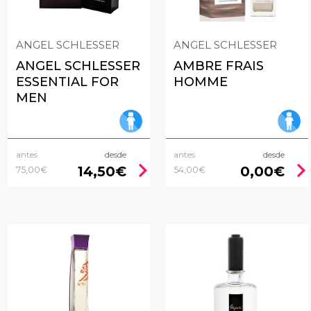
ANGEL SCHLESSER
ANGEL SCHLESSER
ANGEL SCHLESSER
AMBRE FRAIS
ESSENTIAL FOR
HOMME
MEN
antes
desde
antes
desde
chevron_right
chevron_rig
14,50€
0,00€
75,00€
54,00€