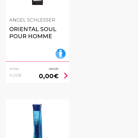
ANGEL SCHLESSER
ORIENTAL SOUL
POUR HOMME
antes
desde
ht
chevron_right
0,00€
0,00€