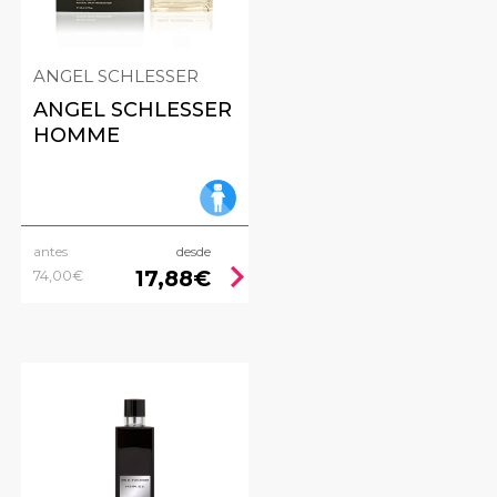
ANGEL SCHLESSER
ANGEL SCHLESSER
HOMME
antes
desde
ht
chevron_right
17,88€
74,00€