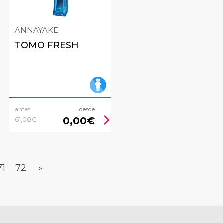
ANNAYAKE
TOMO FRESH
antes
desde
ht
chevron_right
0,00€
61,00€
71
72
»