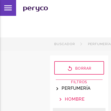
menu
peryco
BUSCADOR
PERFUMERÍ
replay
BORRAR
FILTROS
PERFUMERÍA
chevron_right
HOMBRE
chevron_right