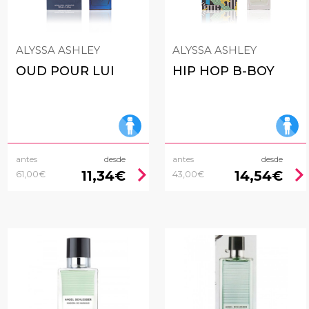
ALYSSA ASHLEY
ALYSSA ASHLEY
OUD POUR LUI
HIP HOP B-BOY
antes
desde
antes
desde
chevron_right
chevron_rig
11,34€
14,54€
61,00€
43,00€