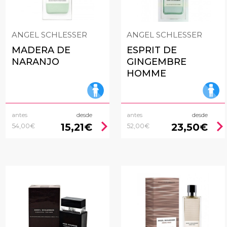
ANGEL SCHLESSER
ANGEL SCHLESSER
MADERA DE
ESPRIT DE
NARANJO
GINGEMBRE
HOMME
antes
desde
antes
desde
chevron_right
chevron_rig
15,21€
23,50€
54,00€
52,00€