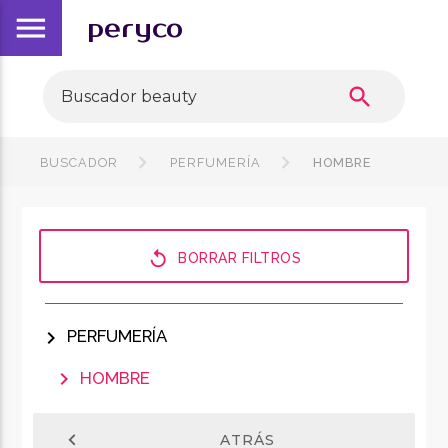
menu
peryco
search
BUSCADOR
PERFUMERÍA
HOMBRE
replay
BORRAR FILTROS
chevron_right
PERFUMERÍA
chevron_right
HOMBRE
chevron_left
ATRÁS