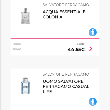
SALVATORE FERRAGAMO
ACQUA ESSENZIALE
COLONIA
antes
desde
chevron_right
44,55€
81,00€
SALVATORE FERRAGAMO
UOMO SALVATORE
FERRAGAMO CASUAL
LIFE