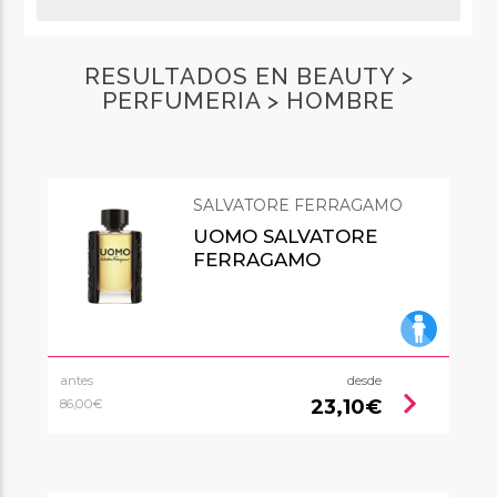
RESULTADOS EN BEAUTY >
PERFUMERIA > HOMBRE
SALVATORE FERRAGAMO
UOMO SALVATORE
FERRAGAMO
antes
desde
chevron_right
23,10€
86,00€