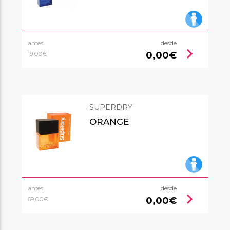
antes
desde
chevron_right
0,00€
19,00€
SUPERDRY
ORANGE
antes
desde
chevron_right
0,00€
69,00€