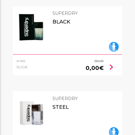
SUPERDRY
BLACK
antes
desde
chevron_right
0,00€
19,00€
SUPERDRY
STEEL