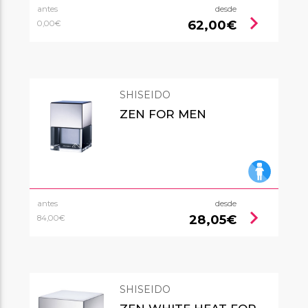
antes
desde
chevron_right
62,00€
0,00€
SHISEIDO
ZEN FOR MEN
antes
desde
chevron_right
28,05€
84,00€
SHISEIDO