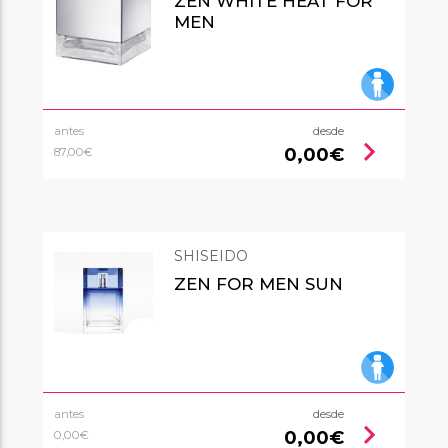
ZEN WHITE HEAT FOR
MEN
antes
desde
chevron_right
0,00€
87,00€
SHISEIDO
ZEN FOR MEN SUN
antes
desde
chevron_right
0,00€
0,00€