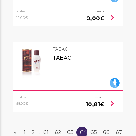
antes
desde
chevron_right
0,00€
19,00€
TABAC
TABAC
antes
desde
chevron_right
10,81€
58,00€
64
«
1
2
61
62
63
65
66
67
...