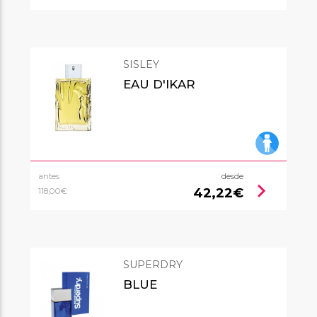
SISLEY
EAU D'IKAR
antes
desde
chevron_right
42,22€
118,00€
SUPERDRY
BLUE