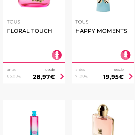
TOUS
TOUS
FLORAL TOUCH
HAPPY MOMENTS
antes
desde
antes
desde
chevron_right
chevron_rig
28,97€
19,95€
85,00€
71,00€