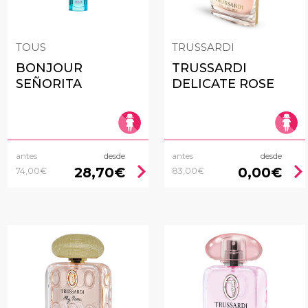
TOUS
TRUSSARDI
BONJOUR
TRUSSARDI
SEÑORITA
DELICATE ROSE
antes
desde
antes
desde
chevron_right
chevron_rig
28,70€
0,00€
74,00€
83,00€