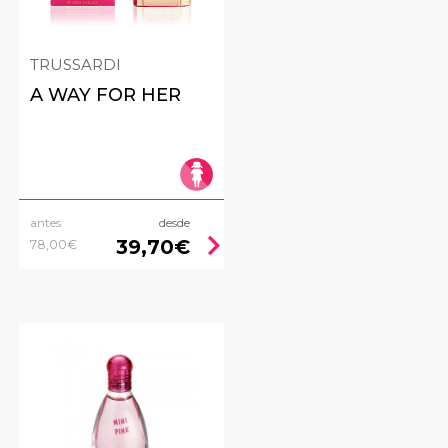
TRUSSARDI
A WAY FOR HER
antes
desde
ht
chevron_right
39,70€
78,00€