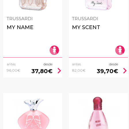
TRUSSARDI
TRUSSARDI
MY NAME
MY SCENT
antes
desde
antes
desde
chevron_right
chevron_rig
37,80€
39,70€
96,00€
82,00€