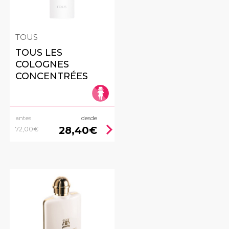
TOUS
TOUS LES
COLOGNES
CONCENTRÉES
antes
desde
ht
chevron_right
28,40€
72,00€