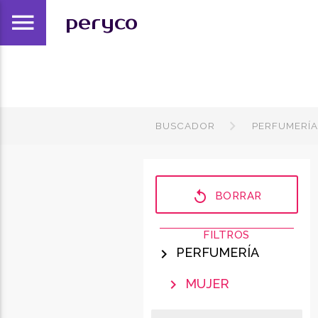
menu
peryco
BUSCADOR
PERFUMERÍ
replay
BORRAR
FILTROS
PERFUMERÍA
chevron_right
MUJER
chevron_right