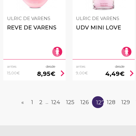
ULRIC DE VARENS
ULRIC DE VARENS
REVE DE VARENS
UDV MINI LOVE
antes
desde
antes
desde
chevron_right
chevron_rig
8,95€
4,49€
15,00€
9,00€
127
«
1
2
124
125
126
128
129
...