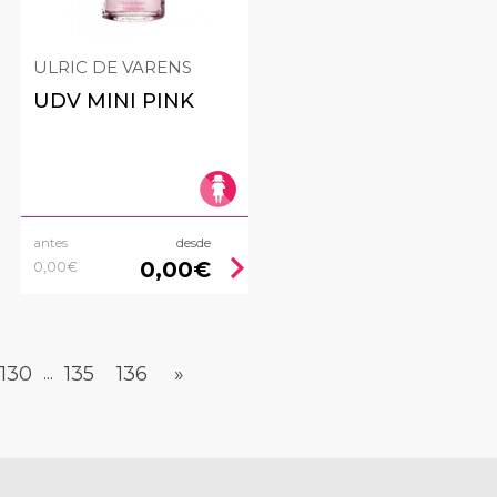
ULRIC DE VARENS
UDV MINI PINK
antes
desde
ht
chevron_right
0,00€
0,00€
130
135
136
»
...