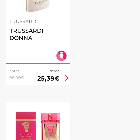
TRUSSARDI
TRUSSARDI
DONNA
antes
desde
ht
chevron_right
25,39€
96,00€