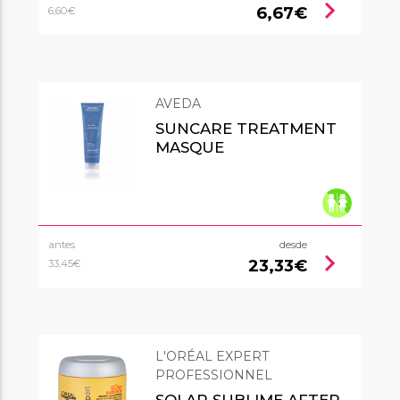
chevron_right
6,67€
6,60€
AVEDA
SUNCARE TREATMENT
MASQUE
antes
desde
chevron_right
23,33€
33,45€
L'ORÉAL EXPERT
PROFESSIONNEL
SOLAR SUBLIME AFTER-