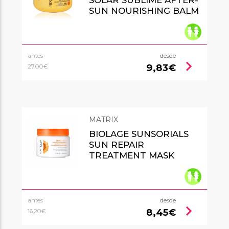
SUN NOURISHING BALM
antes
desde
chevron_right
9,83€
27,00€
MATRIX
BIOLAGE SUNSORIALS
SUN REPAIR
TREATMENT MASK
antes
desde
chevron_right
8,45€
16,20€