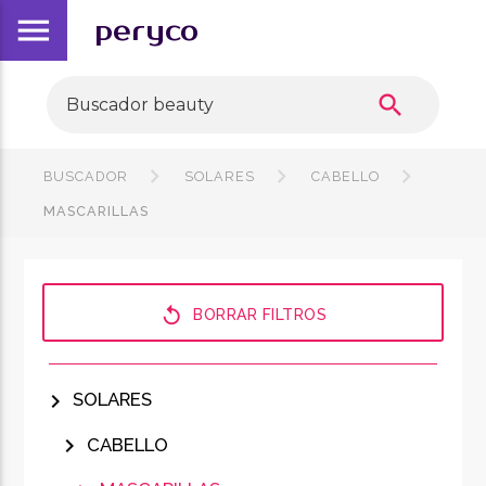
menu
peryco
search
BUSCADOR
SOLARES
CABELLO
MASCARILLAS
replay
BORRAR FILTROS
chevron_right
SOLARES
chevron_right
CABELLO