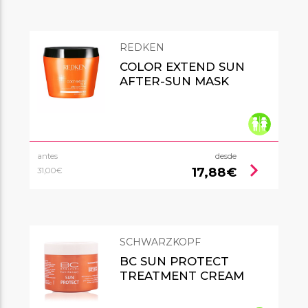
REDKEN
COLOR EXTEND SUN
AFTER-SUN MASK
antes
desde
chevron_right
17,88€
31,00€
SCHWARZKOPF
BC SUN PROTECT
TREATMENT CREAM