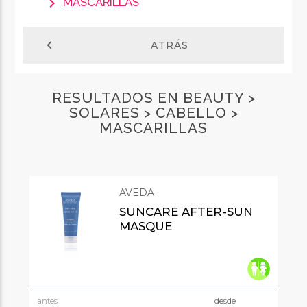
chevron_right
MASCARILLAS
chevron_left
ATRÁS
RESULTADOS EN BEAUTY >
SOLARES > CABELLO >
MASCARILLAS
AVEDA
SUNCARE AFTER-SUN
MASQUE
antes
desde