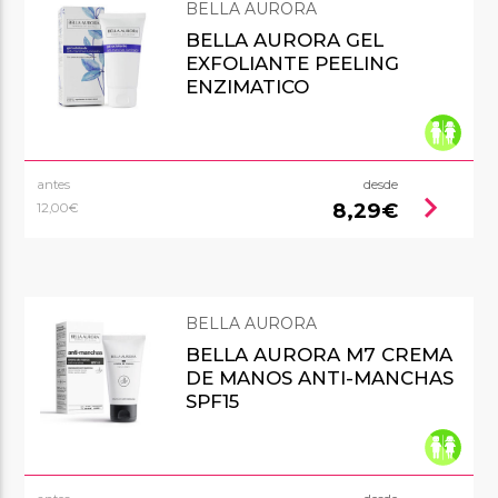
BELLA AURORA
BELLA AURORA GEL
EXFOLIANTE PEELING
ENZIMATICO
antes
desde
chevron_right
8,29€
12,00€
BELLA AURORA
BELLA AURORA M7 CREMA
DE MANOS ANTI-MANCHAS
SPF15