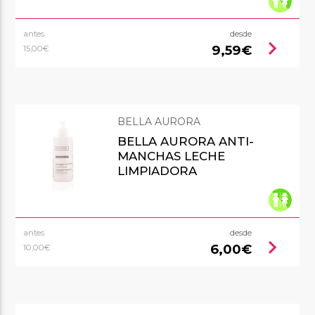
antes
desde
chevron_right
9,59€
15,00€
BELLA AURORA
BELLA AURORA ANTI-
MANCHAS LECHE
LIMPIADORA
antes
desde
chevron_right
6,00€
10,00€