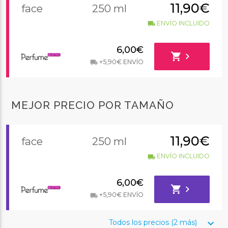
11,90€
face
250 ml
ENVÍO INCLUIDO
local_shipping
6,00€
shopping_cart
chevron_right
+5,90€ ENVÍO
local_shipping
MEJOR PRECIO POR TAMAÑO
11,90€
face
250 ml
ENVÍO INCLUIDO
local_shipping
6,00€
shopping_cart
chevron_right
+5,90€ ENVÍO
local_shipping
keyboard_arrow_down
Todos los precios (2 más)