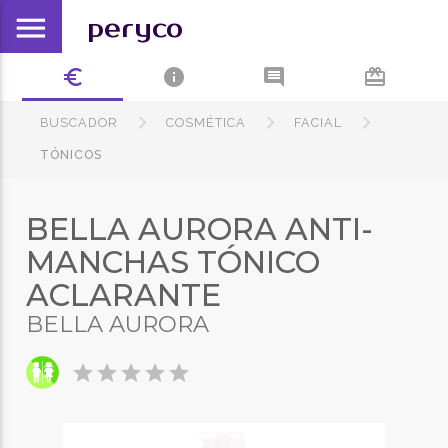
menu
peryco
euro_symbol
info
comment
card_giftcard
BUSCADOR
COSMÉTICA
FACIAL
TÓNICOS
BELLA AURORA ANTI-
MANCHAS TÓNICO
ACLARANTE
BELLA AURORA
star
star
star
star
star