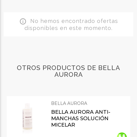
No hemos encontrado ofertas
info_outline
disponibles en este momento.
OTROS PRODUCTOS DE BELLA
AURORA
BELLA AURORA
BELLA AURORA ANTI-
MANCHAS SOLUCIÓN
MICELAR