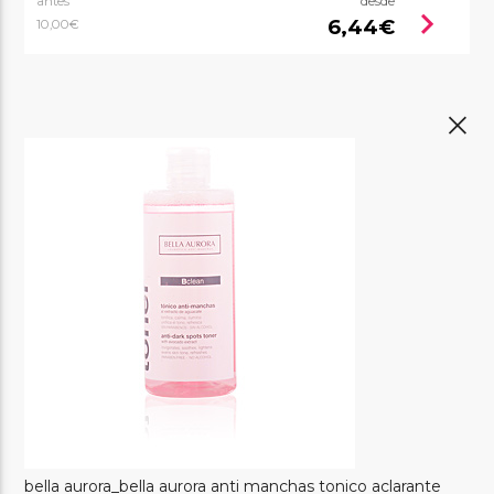
antes
desde
chevron_right
6,44€
10,00€
bella aurora_bella aurora anti manchas tonico aclarante