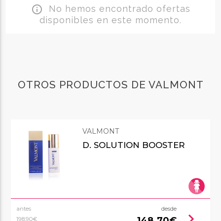
No hemos encontrado ofertas
info_outline
disponibles en este momento.
OTROS PRODUCTOS DE VALMONT
VALMONT
D. SOLUTION BOOSTER
antes
desde
chevron_right
148,70€
198,90€