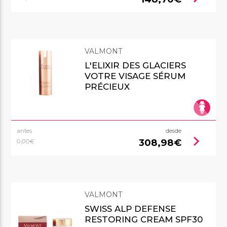
VALMONT
L'ELIXIR DES GLACIERS
VOTRE VISAGE SÉRUM
PRÉCIEUX
antes
desde
chevron_right
308,98€
0,00€
VALMONT
SWISS ALP DEFENSE
RESTORING CREAM SPF30