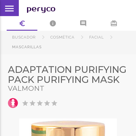
menu
peryco
euro_symbol
info
comment
card_giftcard
BUSCADOR
COSMÉTICA
FACIAL
MASCARILLAS
ADAPTATION PURIFYING
PACK PURIFYING MASK
VALMONT
star
star
star
star
star