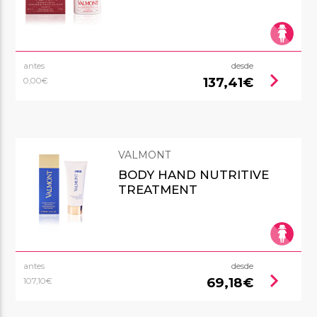
antes
desde
chevron_right
137,41€
0,00€
VALMONT
BODY HAND NUTRITIVE
TREATMENT
antes
desde
chevron_right
69,18€
107,10€