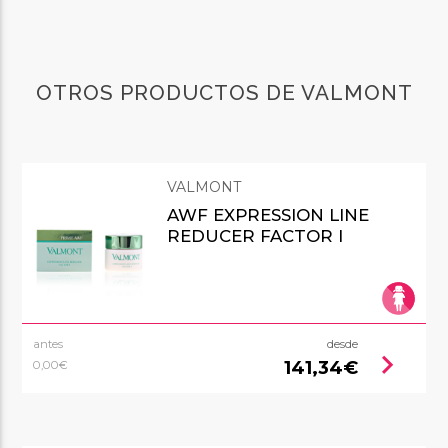
OTROS PRODUCTOS DE VALMONT
VALMONT
AWF EXPRESSION LINE
REDUCER FACTOR I
antes
desde
chevron_right
141,34€
0,00€