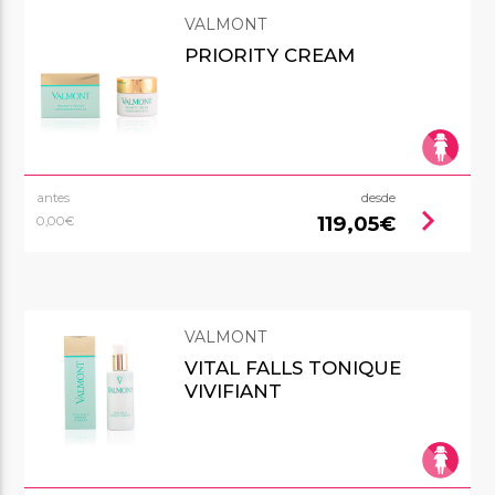
VALMONT
PRIORITY CREAM
antes
desde
chevron_right
119,05€
0,00€
VALMONT
VITAL FALLS TONIQUE
VIVIFIANT