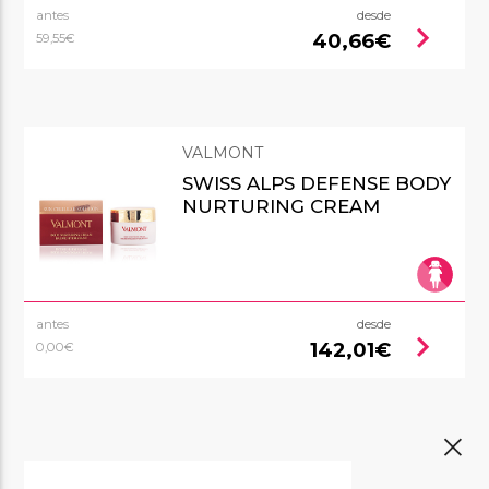
antes
desde
chevron_right
40,66€
59,55€
VALMONT
SWISS ALPS DEFENSE BODY
NURTURING CREAM
antes
desde
chevron_right
142,01€
0,00€