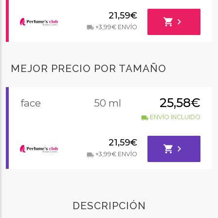
21,59€
shopping_cart
chevron_right
+3,99€ ENVÍO
local_shipping
MEJOR PRECIO POR TAMAÑO
25,58€
face
50 ml
ENVÍO INCLUIDO
local_shipping
21,59€
shopping_cart
chevron_right
+3,99€ ENVÍO
local_shipping
DESCRIPCIÓN