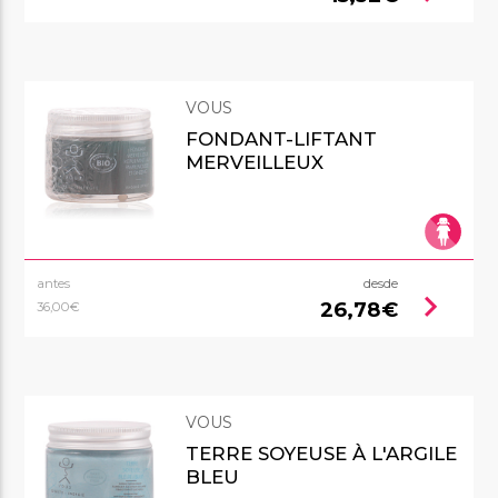
VOUS
FONDANT-LIFTANT
MERVEILLEUX
antes
desde
chevron_right
26,78€
36,00€
VOUS
TERRE SOYEUSE À L'ARGILE
BLEU