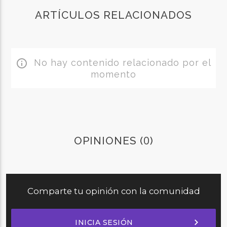
ARTÍCULOS RELACIONADOS
No hay contenido relacionado por el
info_outline
momento
0
OPINIONES (
)
Comparte tu opinión con la comunidad
chevron_right
INICIA SESIÓN