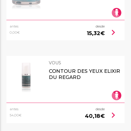
antes
desde
chevron_right
15,32€
0,00€
VOUS
CONTOUR DES YEUX ELIXIR
DU REGARD
antes
desde
chevron_right
40,18€
54,00€