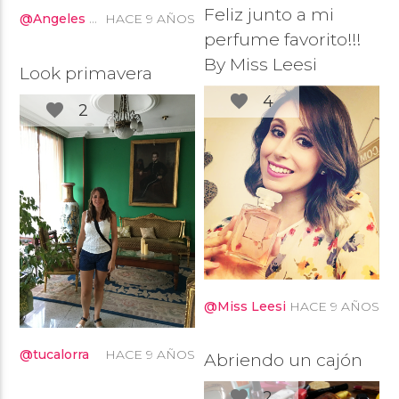
Feliz junto a mi
@Angeles Diaz Baena
HACE 9 AÑOS
perfume favorito!!!
By Miss Leesi
Look primavera
favorite
4
favorite
2
@Miss Leesi
HACE 9 AÑOS
@tucalorra
HACE 9 AÑOS
Abriendo un cajón
favorite
2