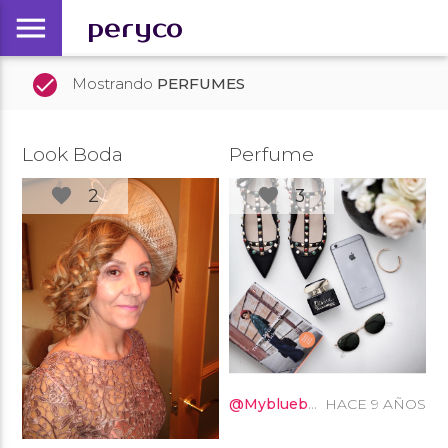
menu
peryco
done
Mostrando
PERFUMES
Look Boda
Perfume
favorite
favorite
2
3
@Myblueberrynightsblog
HACE 9 AÑOS