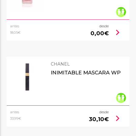
antes
desde
chevron_right
0,00€
18,05€
CHANEL
INIMITABLE MASCARA WP
antes
desde
chevron_right
30,10€
33,99€