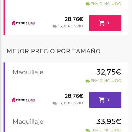
ENVÍO INCLUIDO
local_shipping
28,76€
shopping_cart
chevron_right
+3,99€ ENVÍO
local_shipping
MEJOR PRECIO POR TAMAÑO
32,75€
Maquillaje
ENVÍO INCLUIDO
local_shipping
28,76€
shopping_cart
chevron_right
+3,99€ ENVÍO
local_shipping
33,95€
Maquillaje
ENVÍO INCLUIDO
local_shipping