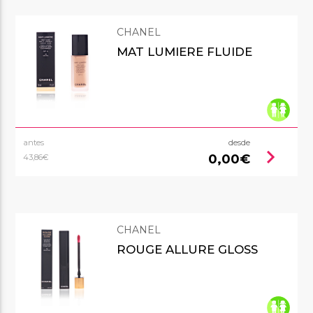
CHANEL
MAT LUMIERE FLUIDE
antes
desde
chevron_right
0,00€
43,86€
CHANEL
ROUGE ALLURE GLOSS