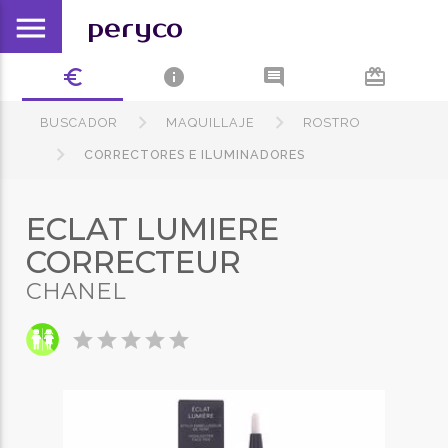
menu
peryco
euro_symbol
info
comment
card_giftcard
BUSCADOR
MAQUILLAJE
ROSTRO
CORRECTORES E ILUMINADORES
ECLAT LUMIERE
CORRECTEUR
CHANEL
star
star
star
star
star