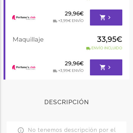
29,96€
shopping_cart
chevron_right
+3,99€ ENVÍO
local_shipping
33,95€
Maquillaje
ENVÍO INCLUIDO
local_shipping
29,96€
shopping_cart
chevron_right
+3,99€ ENVÍO
local_shipping
DESCRIPCIÓN
No tenemos descripción por el
info_outline