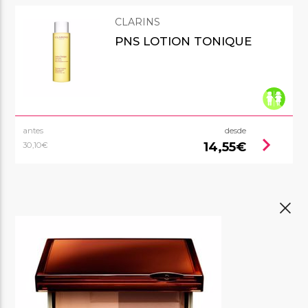
CLARINS
PNS LOTION TONIQUE
antes
desde
chevron_right
14,55€
30,10€