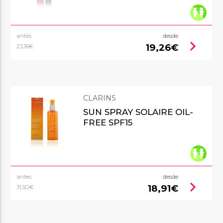
antes
desde
chevron_right
19,26€
23,16€
CLARINS
SUN SPRAY SOLAIRE OIL-
FREE SPF15
antes
desde
chevron_right
18,91€
31,50€