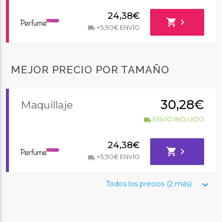
24,38€
shopping_cart
chevron_right
+5,90€ ENVÍO
local_shipping
MEJOR PRECIO POR TAMAÑO
30,28€
Maquillaje
ENVÍO INCLUIDO
local_shipping
24,38€
shopping_cart
chevron_right
+5,90€ ENVÍO
local_shipping
keyboard_arrow_down
Todos los precios (2 más)