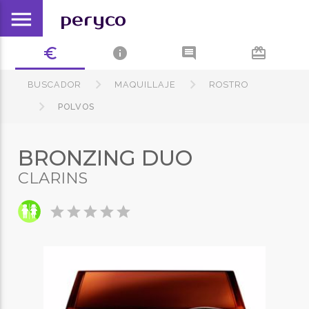
menu
peryco
euro_symbol
info
comment
card_giftcard
BUSCADOR
MAQUILLAJE
ROSTRO
POLVOS
BRONZING DUO
CLARINS
star
star
star
star
star