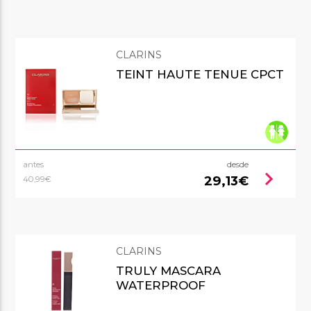
CLARINS
TEINT HAUTE TENUE CPCT
antes
desde
chevron_right
29,13€
40,99€
CLARINS
TRULY MASCARA
WATERPROOF