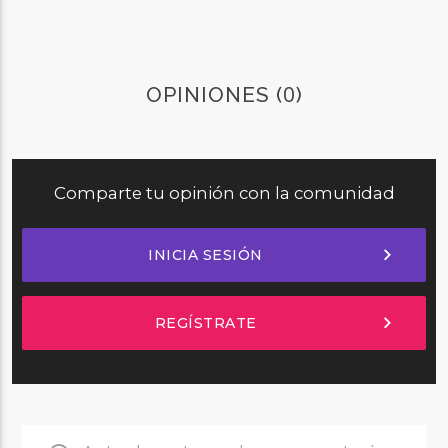
0
OPINIONES (
)
Comparte tu opinión con la comunidad
chevron_right
INICIA SESIÓN
chevron_right
REGÍSTRATE