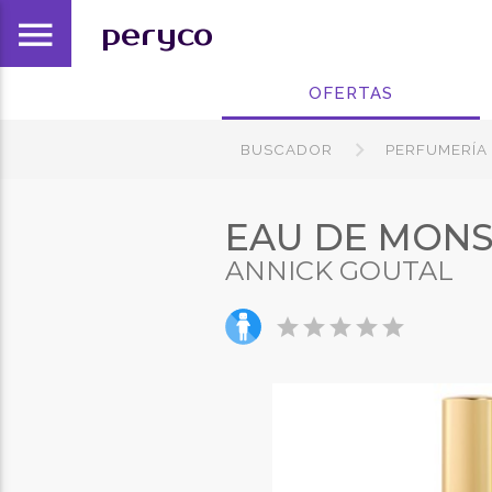
menu
peryco
OFERTAS
BUSCADOR
PERFUMERÍA
EAU DE MONS
ANNICK GOUTAL
star
star
star
star
star