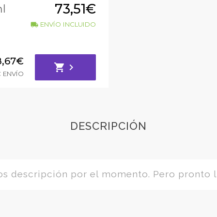
73,51€
l
ENVÍO INCLUIDO
local_shipping
8,67€
shopping_cart
chevron_right
 ENVÍO
DESCRIPCIÓN
 descripción por el momento. Pero pronto l