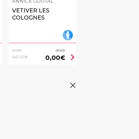
ANNICK GOUTAL
VETIVER LES
COLOGNES
antes
desde
right
chevron_right
0,00€
140,00€