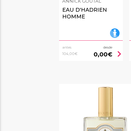
ANNICK GOUTAL
EAU D'HADRIEN
HOMME
antes
desde
chevron_right
0,00€
104,00€