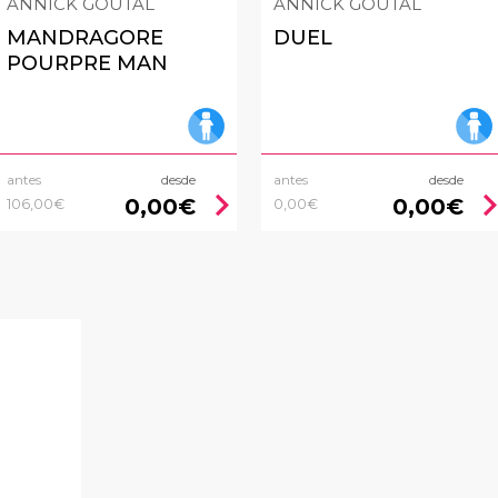
ANNICK GOUTAL
ANNICK GOUTAL
MANDRAGORE
DUEL
POURPRE MAN
antes
desde
antes
desde
chevron_right
chevron_
0,00€
0,00€
106,00€
0,00€