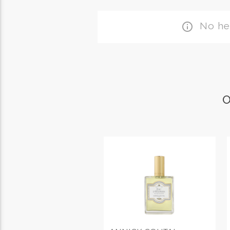
No hem
info_outline
O