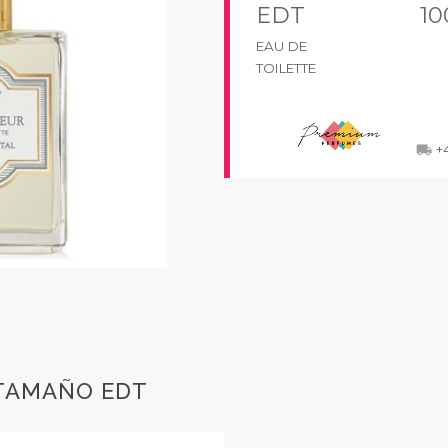
EDT
10
EAU DE
TOILETTE
+
local_shipping
 TAMAÑO EDT