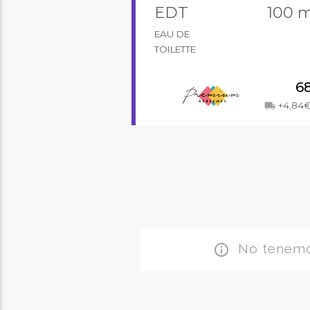
EDT
100 m
EAU DE
TOILETTE
6
+4,84€
local_shipping
No tenemos
info_outline