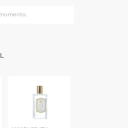
 momento.
AL