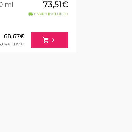
73,51€
0 ml
ENVÍO INCLUIDO
local_shipping
68,67€
shopping_cart
chevron_right
4,84€ ENVÍO