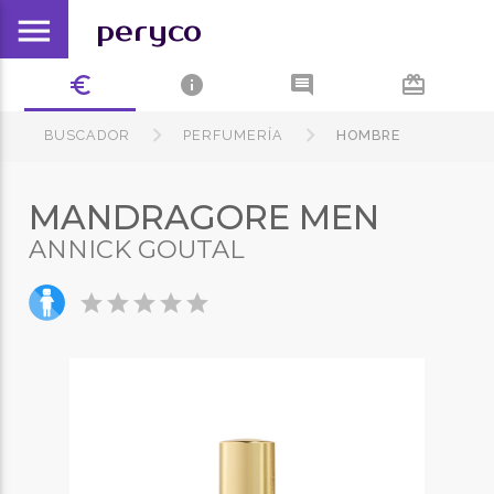
menu
peryco
euro_symbol
info
comment
card_giftcard
BUSCADOR
PERFUMERÍA
HOMBRE
MANDRAGORE MEN
ANNICK GOUTAL
star
star
star
star
star