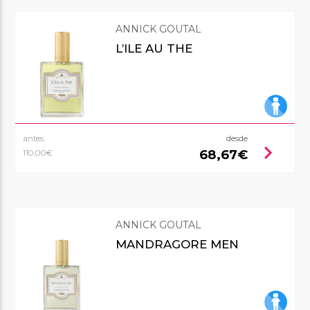
ANNICK GOUTAL
L’ILE AU THE
antes
desde
chevron_right
68,67€
110,00€
ANNICK GOUTAL
MANDRAGORE MEN