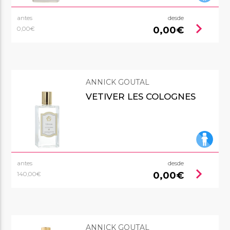
antes
desde
chevron_right
0,00€
0,00€
ANNICK GOUTAL
VETIVER LES COLOGNES
antes
desde
chevron_right
0,00€
140,00€
ANNICK GOUTAL