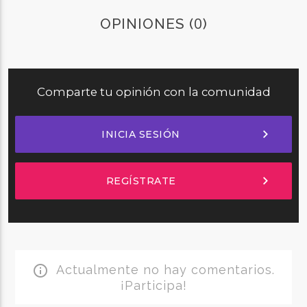
0
OPINIONES (
)
Comparte tu opinión con la comunidad
chevron_right
INICIA SESIÓN
chevron_right
REGÍSTRATE
Actualmente no hay comentarios.
info_outline
¡Participa!