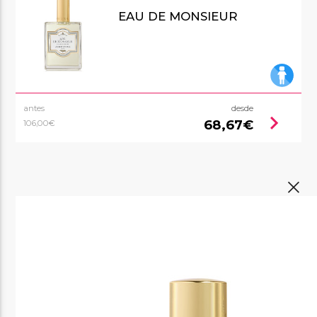
EAU DE MONSIEUR
antes
desde
chevron_right
68,67€
106,00€