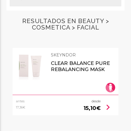
RESULTADOS EN BEAUTY >
COSMETICA > FACIAL
SKEYNDOR
CLEAR BALANCE PURE
REBALANCING MASK
antes
desde
chevron_right
15,10€
17,36€