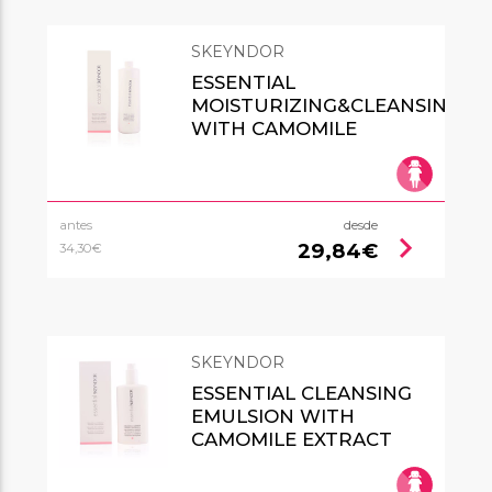
SKEYNDOR
ESSENTIAL
MOISTURIZING&CLEANSING
WITH CAMOMILE
antes
desde
chevron_right
29,84€
34,30€
SKEYNDOR
ESSENTIAL CLEANSING
EMULSION WITH
CAMOMILE EXTRACT