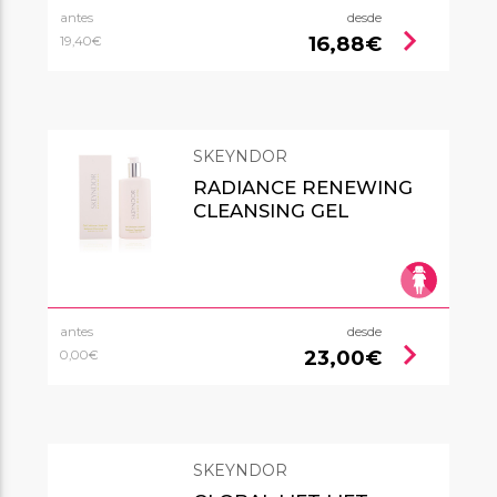
antes
desde
chevron_right
16,88€
19,40€
SKEYNDOR
RADIANCE RENEWING
CLEANSING GEL
antes
desde
chevron_right
23,00€
0,00€
SKEYNDOR