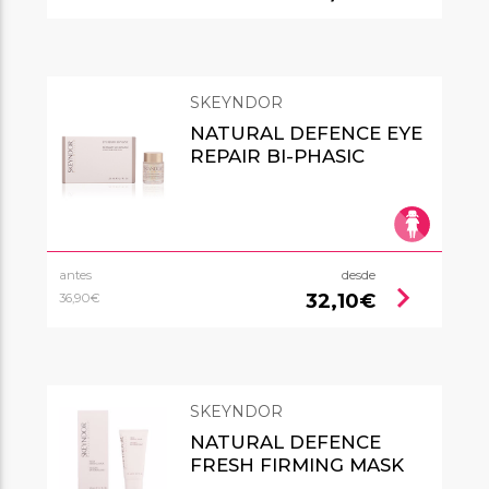
SKEYNDOR
NATURAL DEFENCE EYE
REPAIR BI-PHASIC
antes
desde
chevron_right
32,10€
36,90€
SKEYNDOR
NATURAL DEFENCE
FRESH FIRMING MASK