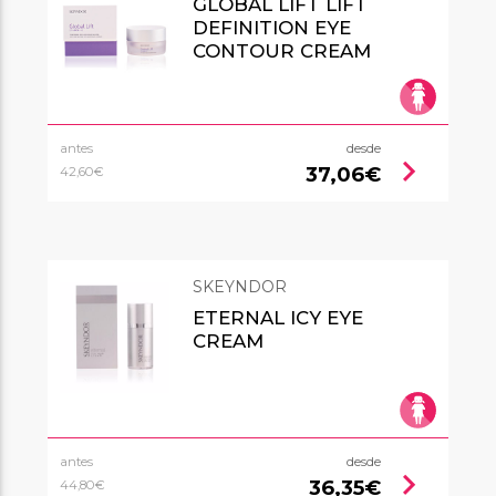
GLOBAL LIFT LIFT
DEFINITION EYE
CONTOUR CREAM
antes
desde
chevron_right
37,06€
42,60€
SKEYNDOR
ETERNAL ICY EYE
CREAM
antes
desde
chevron_right
36,35€
44,80€