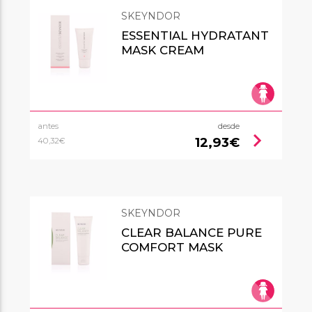
SKEYNDOR
ESSENTIAL HYDRATANT
MASK CREAM
antes
desde
chevron_right
12,93€
40,32€
SKEYNDOR
CLEAR BALANCE PURE
COMFORT MASK