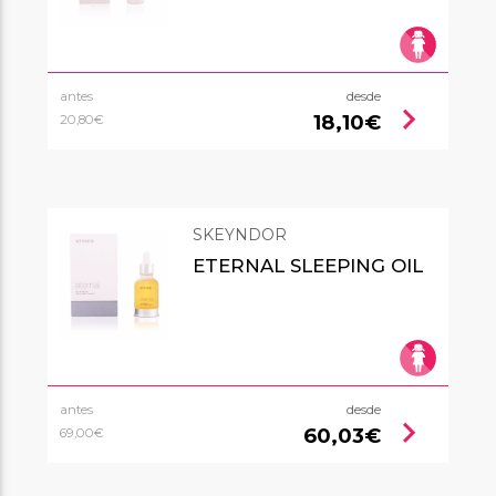
antes
desde
chevron_right
18,10€
20,80€
SKEYNDOR
ETERNAL SLEEPING OIL
antes
desde
chevron_right
60,03€
69,00€