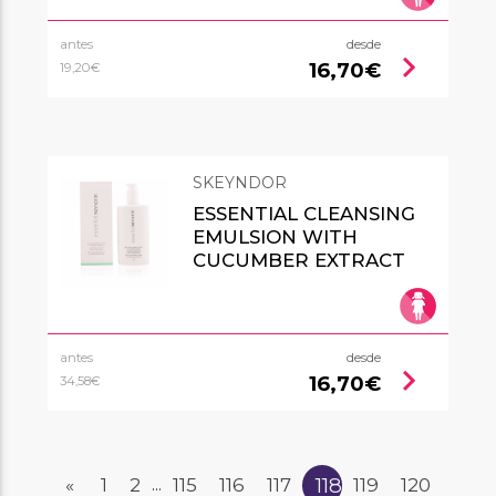
antes
desde
chevron_right
16,70€
19,20€
SKEYNDOR
ESSENTIAL CLEANSING
EMULSION WITH
CUCUMBER EXTRACT
antes
desde
chevron_right
16,70€
34,58€
118
«
1
2
115
116
117
119
120
...