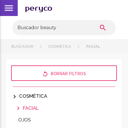
menu
peryco
search
BUSCADOR
COSMÉTICA
FACIAL
replay
BORRAR FILTROS
chevron_right
COSMÉTICA
chevron_right
FACIAL
OJOS