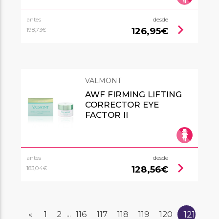
antes
desde
chevron_right
126,95€
198,73€
VALMONT
AWF FIRMING LIFTING
CORRECTOR EYE
FACTOR II
antes
desde
chevron_right
128,56€
183,04€
121
«
1
2
116
117
118
119
120
...