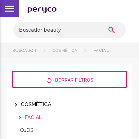
menu
peryco
search
BUSCADOR
COSMÉTICA
FACIAL
replay
BORRAR FILTROS
chevron_right
COSMÉTICA
chevron_right
FACIAL
OJOS