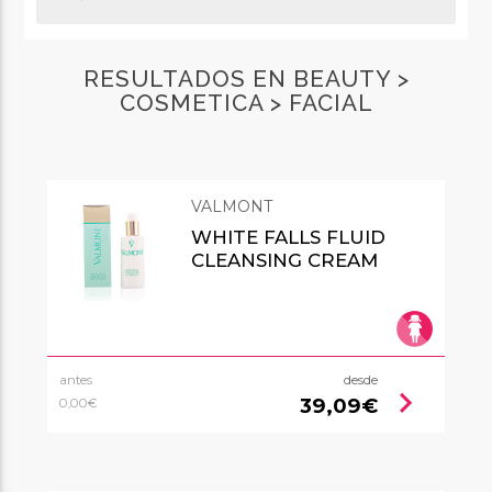
RESULTADOS EN BEAUTY >
COSMETICA > FACIAL
VALMONT
WHITE FALLS FLUID
CLEANSING CREAM
antes
desde
chevron_right
39,09€
0,00€