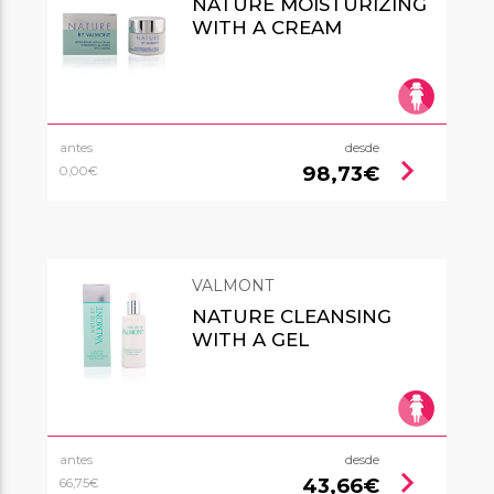
NATURE MOISTURIZING
WITH A CREAM
antes
desde
chevron_right
98,73€
0,00€
VALMONT
NATURE CLEANSING
WITH A GEL
antes
desde
chevron_right
43,66€
66,75€