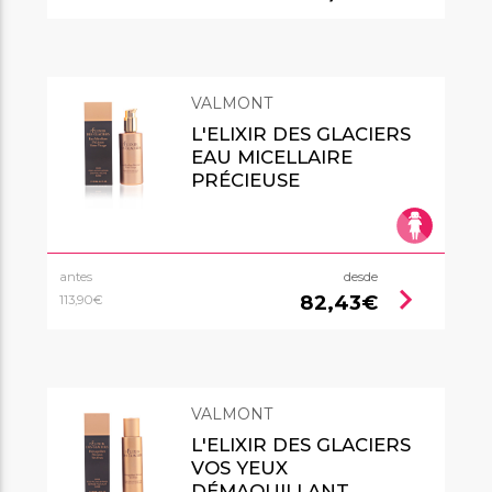
VALMONT
L'ELIXIR DES GLACIERS
EAU MICELLAIRE
PRÉCIEUSE
antes
desde
chevron_right
82,43€
113,90€
VALMONT
L'ELIXIR DES GLACIERS
VOS YEUX
DÉMAQUILLANT