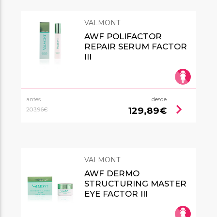
VALMONT
AWF POLIFACTOR
REPAIR SERUM FACTOR
III
antes
desde
chevron_right
129,89€
203,96€
VALMONT
AWF DERMO
STRUCTURING MASTER
EYE FACTOR III