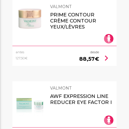
VALMONT
PRIME CONTOUR
CRÈME CONTOUR
YEUX/LÈVRES
antes
desde
chevron_right
88,57€
127,50€
VALMONT
AWF EXPRESSION LINE
REDUCER EYE FACTOR I