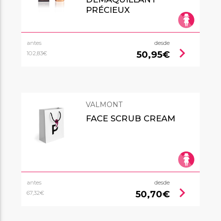
PRÉCIEUX
antes
desde
chevron_right
50,95€
102,83€
VALMONT
FACE SCRUB CREAM
antes
desde
chevron_right
50,70€
67,32€