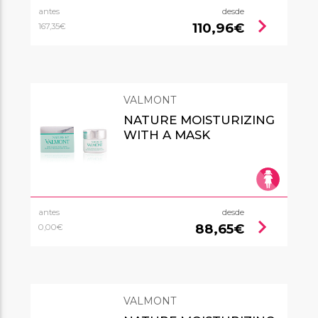
antes
desde
chevron_right
110,96€
167,35€
VALMONT
NATURE MOISTURIZING
WITH A MASK
antes
desde
chevron_right
88,65€
0,00€
VALMONT