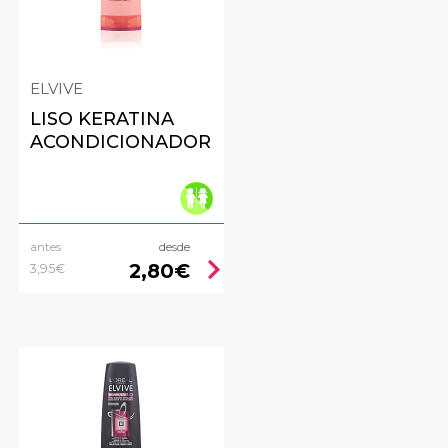
ELVIVE
LISO KERATINA
ACONDICIONADOR
antes
desde
ht
chevron_right
2,80€
3,95€