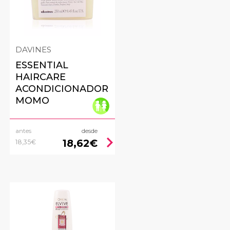
DAVINES
ESSENTIAL
HAIRCARE
ACONDICIONADOR
MOMO
antes
desde
ht
chevron_right
18,62€
18,35€