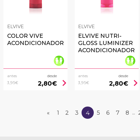
ELVIVE
ELVIVE
COLOR VIVE
ELVIVE NUTRI-
ACONDICIONADOR
GLOSS LUMINIZER
ACONDICIONADOR
antes
desde
antes
desde
chevron_right
chevron_rig
2,80€
2,80€
3,95€
3,95€
4
«
1
2
3
5
6
7
8
...