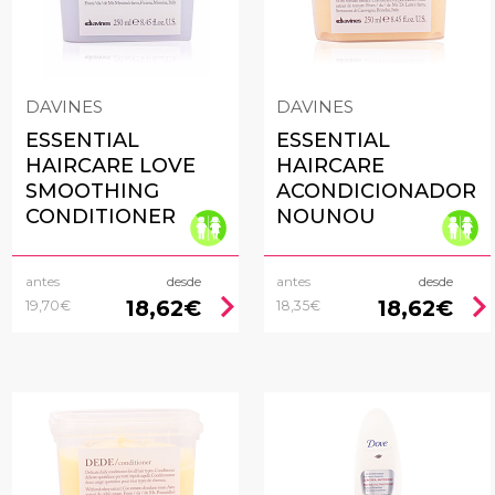
DAVINES
DAVINES
ESSENTIAL
ESSENTIAL
HAIRCARE LOVE
HAIRCARE
SMOOTHING
ACONDICIONADOR
CONDITIONER
NOUNOU
antes
desde
antes
desde
chevron_right
chevron_rig
18,62€
18,62€
19,70€
18,35€