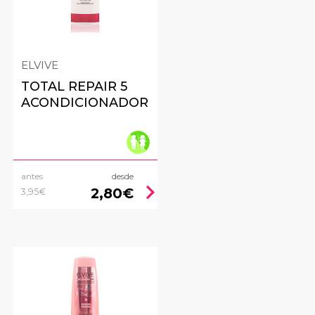
ELVIVE
TOTAL REPAIR 5
ACONDICIONADOR
antes
desde
ht
chevron_right
2,80€
3,95€