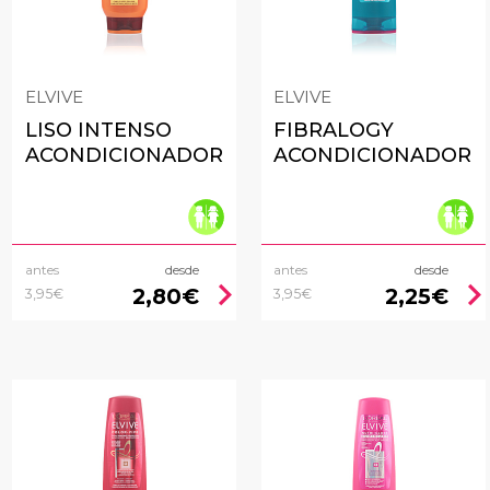
ELVIVE
ELVIVE
LISO INTENSO
FIBRALOGY
ACONDICIONADOR
ACONDICIONADOR
antes
desde
antes
desde
chevron_right
chevron_rig
2,80€
2,25€
3,95€
3,95€