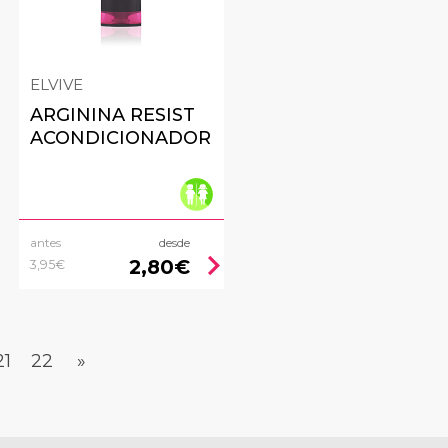
ELVIVE
ARGININA RESIST
ACONDICIONADOR
antes
desde
ht
chevron_right
2,80€
3,95€
21
22
»