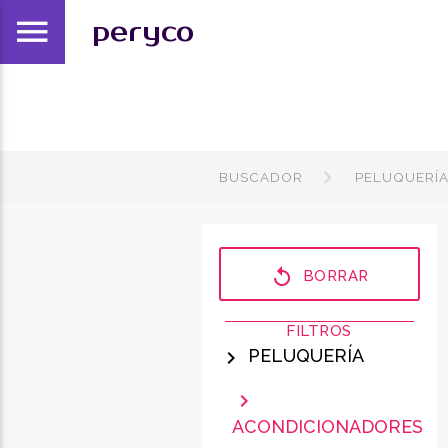
menu
peryco
BUSCADOR
PELUQUERÍ
replay
BORRAR
FILTROS
PELUQUERÍA
chevron_right
chevron_right
ACONDICIONADORES