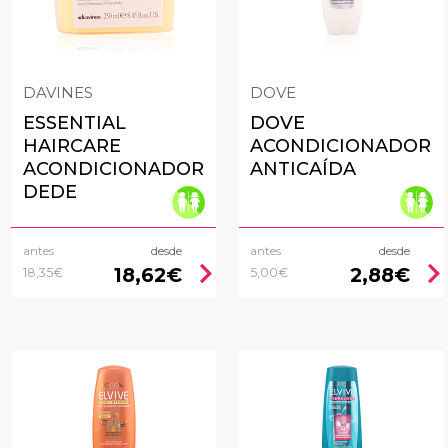
DAVINES
DOVE
ESSENTIAL
DOVE
HAIRCARE
ACONDICIONADOR
ACONDICIONADOR
ANTICAÍDA
DEDE
antes
desde
antes
desde
chevron_right
chevron_rig
18,62€
2,88€
18,35€
5,00€