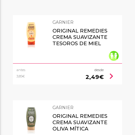
GARNIER
ORIGINAL REMEDIES
CREMA SUAVIZANTE
TESOROS DE MIEL
antes
desde
chevron_right
2,49€
3,85€
GARNIER
ORIGINAL REMEDIES
CREMA SUAVIZANTE
OLIVA MÍTICA