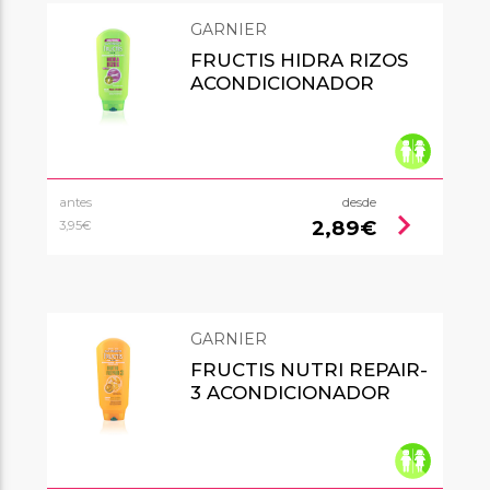
GARNIER
FRUCTIS HIDRA RIZOS
ACONDICIONADOR
antes
desde
chevron_right
2,89€
3,95€
GARNIER
FRUCTIS NUTRI REPAIR-
3 ACONDICIONADOR