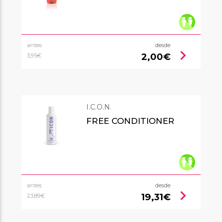
antes
desde
chevron_right
2,00€
3,95€
I.C.O.N.
FREE CONDITIONER
antes
desde
chevron_right
19,31€
23,89€