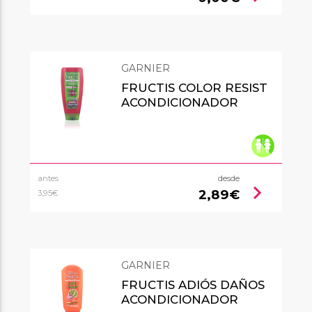
GARNIER
FRUCTIS COLOR RESIST
ACONDICIONADOR
antes
desde
chevron_right
2,89€
3,95€
GARNIER
FRUCTIS ADIÓS DAÑOS
ACONDICIONADOR