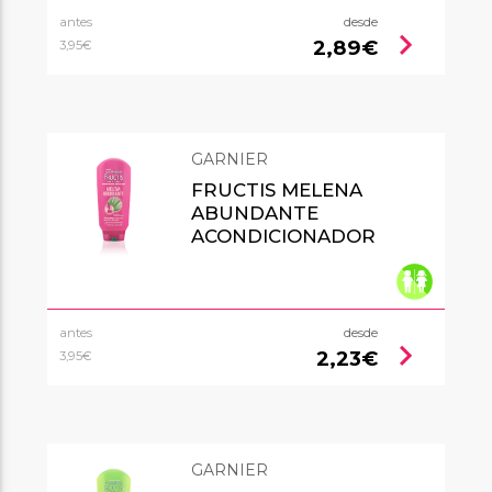
antes
desde
chevron_right
2,89€
3,95€
GARNIER
FRUCTIS MELENA
ABUNDANTE
ACONDICIONADOR
antes
desde
chevron_right
2,23€
3,95€
GARNIER