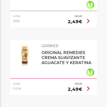
antes
desde
chevron_right
2,49€
3,85€
GARNIER
ORIGINAL REMEDIES
CREMA SUAVIZANTE
AGUACATE Y KERATINA
antes
desde
chevron_right
2,49€
0,00€