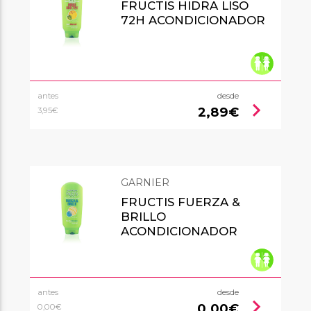
FRUCTIS HIDRA LISO
72H ACONDICIONADOR
antes
desde
chevron_right
2,89€
3,95€
GARNIER
FRUCTIS FUERZA &
BRILLO
ACONDICIONADOR
antes
desde
chevron_right
0,00€
0,00€