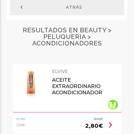
chevron_left
ATRÁS
RESULTADOS EN BEAUTY >
PELUQUERIA >
ACONDICIONADORES
ELVIVE
ACEITE
EXTRAORDINARIO
ACONDICIONADOR
antes
desde
chevron_right
2,80€
3,95€