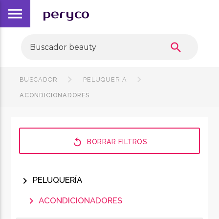
menu
peryco
search
BUSCADOR
PELUQUERÍA
ACONDICIONADORES
replay
BORRAR FILTROS
chevron_right
PELUQUERÍA
chevron_right
ACONDICIONADORES