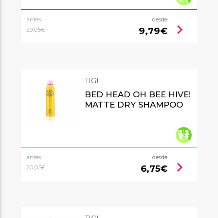
antes
desde
chevron_right
9,79€
29,05€
TIGI
BED HEAD OH BEE HIVE!
MATTE DRY SHAMPOO
antes
desde
chevron_right
6,75€
20,05€