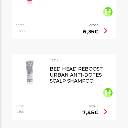
antes
desde
chevron_right
6,35€
16,55€
TIGI
BED HEAD REBOOST
URBAN ANTI-DOTES
SCALP SHAMPOO
antes
desde
chevron_right
7,45€
17,15€