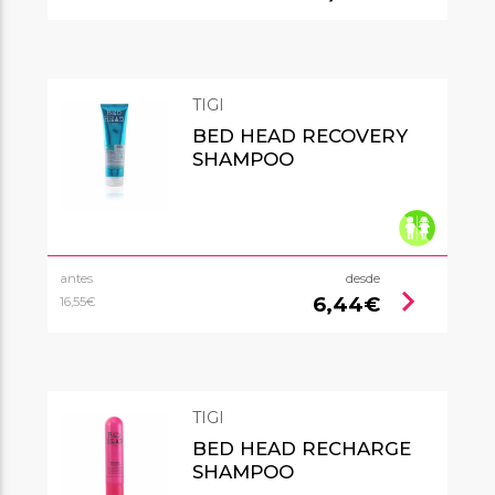
TIGI
BED HEAD RECOVERY
SHAMPOO
antes
desde
chevron_right
6,44€
16,55€
TIGI
BED HEAD RECHARGE
SHAMPOO