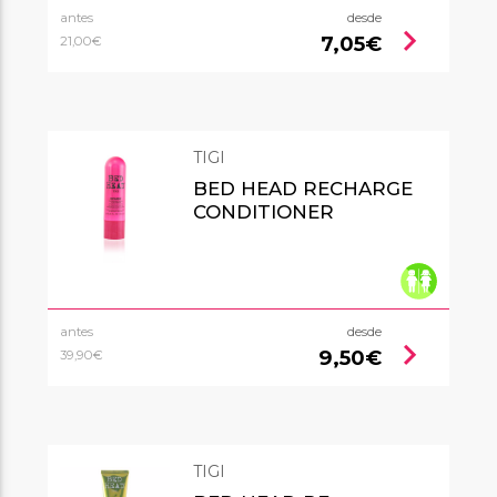
antes
desde
chevron_right
7,05€
21,00€
TIGI
BED HEAD RECHARGE
CONDITIONER
antes
desde
chevron_right
9,50€
39,90€
TIGI