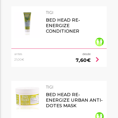
TIGI
BED HEAD RE-
ENERGIZE
CONDITIONER
antes
desde
chevron_right
7,60€
21,00€
TIGI
BED HEAD RE-
ENERGIZE URBAN ANTI-
DOTES MASK