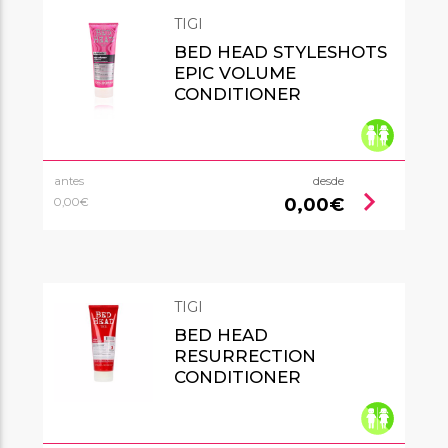
TIGI
BED HEAD STYLESHOTS
EPIC VOLUME
CONDITIONER
antes
desde
chevron_right
0,00€
0,00€
TIGI
BED HEAD
RESURRECTION
CONDITIONER