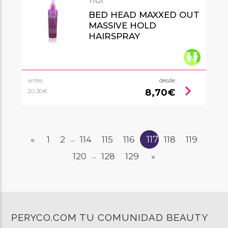
TIGI
BED HEAD MAXXED OUT
MASSIVE HOLD
HAIRSPRAY
antes
desde
chevron_right
8,70€
20,30€
117
«
1
2
114
115
116
118
119
...
120
128
129
»
...
PERYCO.COM TU COMUNIDAD BEAUTY