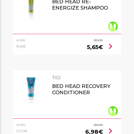
BED HEAD RE-
ENERGIZE SHAMPOO
antes
desde
chevron_right
5,65€
16,55€
TIGI
BED HEAD RECOVERY
CONDITIONER
antes
desde
chevron_right
6,98€
21,00€