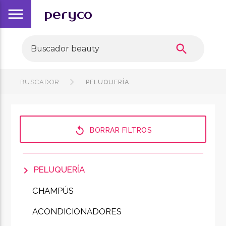
menu
peryco
search
BUSCADOR
PELUQUERÍA
replay
BORRAR FILTROS
chevron_right
PELUQUERÍA
CHAMPÚS
ACONDICIONADORES