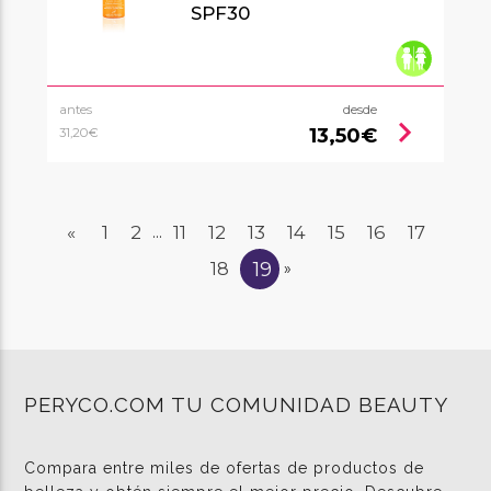
SPF30
antes
desde
chevron_right
13,50€
31,20€
«
1
2
11
12
13
14
15
16
17
...
19
18
»
PERYCO.COM TU COMUNIDAD BEAUTY
Compara entre miles de ofertas de productos de