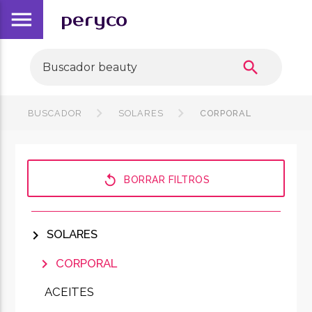
menu
peryco
search
BUSCADOR
SOLARES
CORPORAL
replay
BORRAR FILTROS
chevron_right
SOLARES
chevron_right
CORPORAL
ACEITES