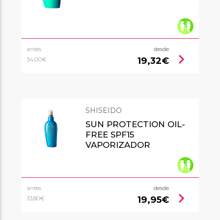
antes
desde
chevron_right
19,32€
34,00€
SHISEIDO
SUN PROTECTION OIL-
FREE SPF15
VAPORIZADOR
antes
desde
chevron_right
19,95€
33,80€