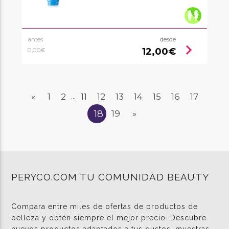
antes
desde
chevron_right
12,00€
0,00€
«
1
2
11
12
13
14
15
16
17
...
18
19
»
PERYCO.COM TU COMUNIDAD BEAUTY
Compara entre miles de ofertas de productos de
belleza y obtén siempre el mejor precio. Descubre