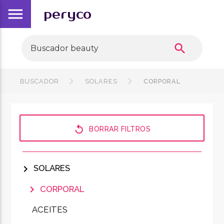
menu
peryco
search
BUSCADOR
SOLARES
CORPORAL
replay
BORRAR FILTROS
chevron_right
SOLARES
chevron_right
CORPORAL
ACEITES