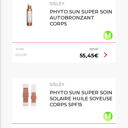
SISLEY
PHYTO SUN SUPER SOIN
AUTOBRONZANT
CORPS
antes
desde
chevron_right
55,45€
93,00€
SISLEY
PHYTO SUN SUPER SOIN
SOLAIRE HUILE SOYEUSE
CORPS SPF15