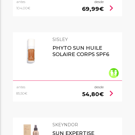
antes
desde
chevron_right
69,99€
104,00€
SISLEY
PHYTO SUN HUILE
SOLAIRE CORPS SPF6
antes
desde
chevron_right
54,80€
85,50€
SKEYNDOR
SUN EXPERTISE