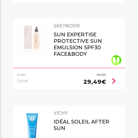
SKEYNDOR
SUN EXPERTISE
PROTECTIVE SUN
EMULSION SPF30
FACE&BODY
antes
desde
chevron_right
29,49€
33,90€
VICHY
IDÉAL SOLEIL AFTER
SUN