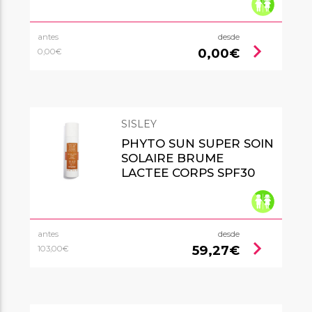
antes
desde
chevron_right
0,00€
0,00€
SISLEY
PHYTO SUN SUPER SOIN
SOLAIRE BRUME
LACTEE CORPS SPF30
antes
desde
chevron_right
59,27€
103,00€