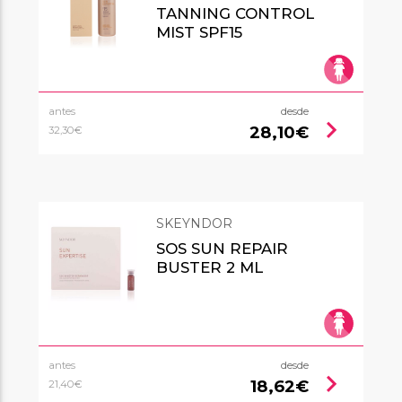
TANNING CONTROL
MIST SPF15
antes
desde
chevron_right
28,10€
32,30€
SKEYNDOR
SOS SUN REPAIR
BUSTER 2 ML
antes
desde
chevron_right
18,62€
21,40€