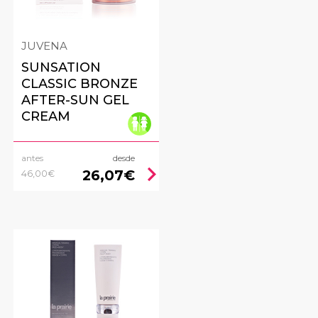
JUVENA
SUNSATION
CLASSIC BRONZE
AFTER-SUN GEL
CREAM
antes
desde
ht
chevron_right
26,07€
46,00€