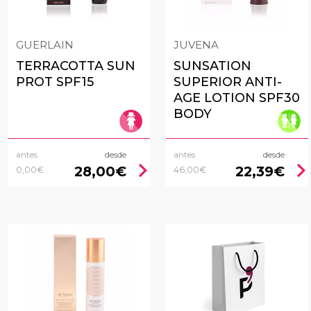
GUERLAIN
JUVENA
TERRACOTTA SUN
SUNSATION
PROT SPF15
SUPERIOR ANTI-
AGE LOTION SPF30
BODY
antes
desde
antes
desde
chevron_right
chevron_rig
28,00€
22,39€
0,00€
46,00€