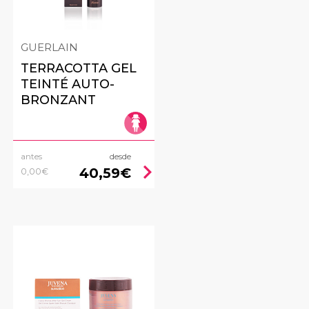
GUERLAIN
TERRACOTTA GEL
TEINTÉ AUTO-
BRONZANT
antes
desde
ht
chevron_right
40,59€
0,00€