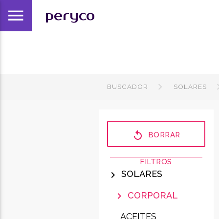
menu
peryco
BUSCADOR
SOLARES
replay
BORRAR
FILTROS
SOLARES
chevron_right
CORPORAL
chevron_right
ACEITES