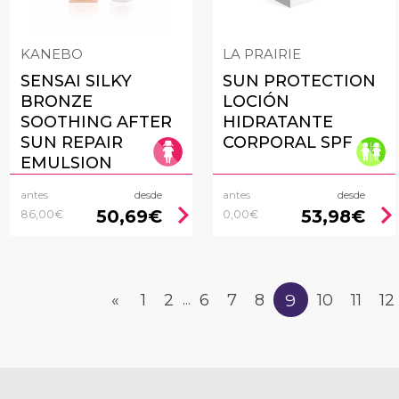
KANEBO
LA PRAIRIE
SENSAI SILKY
SUN PROTECTION
BRONZE
LOCIÓN
SOOTHING AFTER
HIDRATANTE
SUN REPAIR
CORPORAL SPF
EMULSION
antes
desde
antes
desde
chevron_right
chevron_rig
50,69€
53,98€
86,00€
0,00€
9
«
1
2
6
7
8
10
11
12
...