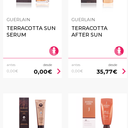
GUERLAIN
GUERLAIN
TERRACOTTA SUN
TERRACOTTA
SERUM
AFTER SUN
antes
desde
antes
desde
chevron_right
chevron_rig
0,00€
35,77€
0,00€
0,00€