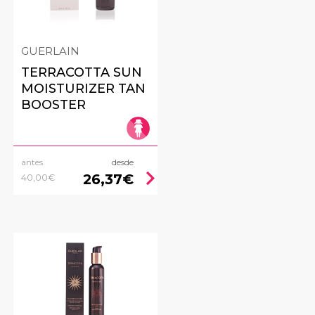
GUERLAIN
TERRACOTTA SUN
MOISTURIZER TAN
BOOSTER
antes
desde
ht
chevron_right
26,37€
40,00€