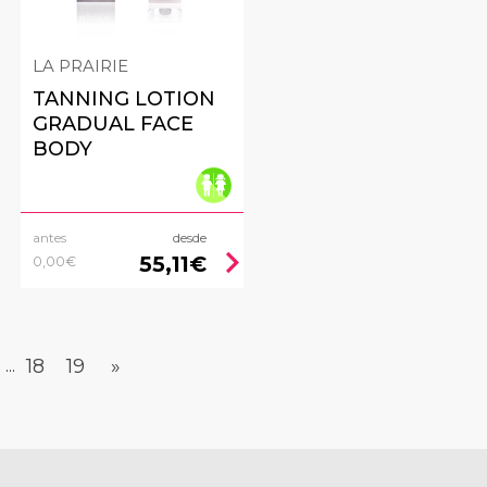
LA PRAIRIE
TANNING LOTION
GRADUAL FACE
BODY
antes
desde
ht
chevron_right
55,11€
0,00€
18
19
»
...