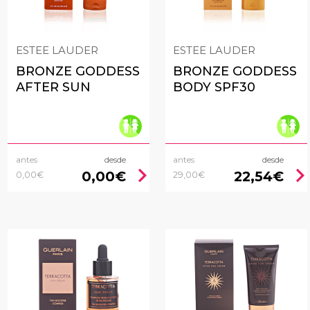
ESTEE LAUDER
ESTEE LAUDER
BRONZE GODDESS
BRONZE GODDESS
AFTER SUN
BODY SPF30
antes
desde
antes
desde
chevron_right
chevron_rig
0,00€
22,54€
0,00€
29,00€